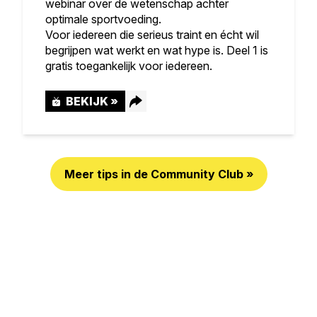
webinar over de wetenschap achter
optimale sportvoeding.
Voor iedereen die serieus traint en écht wil
begrijpen wat werkt en wat hype is. Deel 1 is
gratis toegankelijk voor iedereen.
BEKIJK »
Meer tips in de Community Club »
Facebook
LinkedIn
WhatsApp