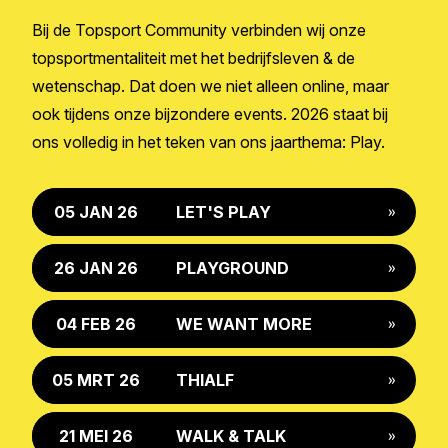
Bij de Topsport Community verbinden wij onze
topsportmentaliteit
met het
bedrijfsleven
& de
wetenschap
. Dat doen we niet alleen online, maar
ook tijdens onze bijzondere events. 2026 staat bij
ons volledig in het teken van ons jaarthema:
Play
.
05 JAN 26
LET'S PLAY
»
26 JAN 26
PLAYGROUND
»
04 FEB 26
WE WANT MORE
»
05 MRT 26
THIALF
»
21 MEI 26
WALK & TALK
»