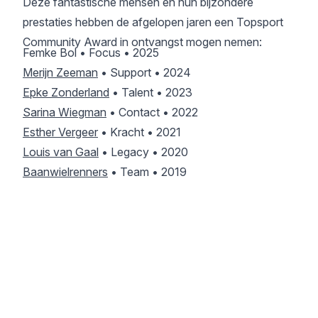
Deze fantastische mensen en hun bijzondere
prestaties hebben de afgelopen jaren een Topsport
Community Award in ontvangst mogen nemen:
Femke Bol
• Focus • 2025
Merijn Zeeman
• Support • 2024
Epke Zonderland
• Talent • 2023
Sarina Wiegman
• Contact • 2022
Esther Vergeer
• Kracht • 2021
Louis van Gaal
• Legacy • 2020
Baanwielrenners
• Team • 2019
Jeroen Otter
• Pieken is een kunst • 2018
Bibian Mentel
• Lef • 2017
VOLG ONS