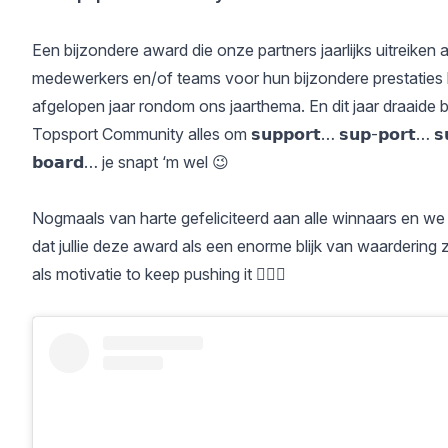
Een bijzondere award die onze partners jaarlijks uitreiken 
medewerkers en/of teams voor hun bijzondere prestaties 
afgelopen jaar rondom ons jaarthema. En dit jaar draaide b
Topsport Community alles om 𝘀𝘂𝗽𝗽𝗼𝗿𝘁… 𝘀𝘂𝗽-𝗽𝗼𝗿𝘁… 𝘀
𝗯𝗼𝗮𝗿𝗱… je snapt ‘m wel 😉
Nogmaals van harte gefeliciteerd aan alle winnaars en w
dat jullie deze award als een enorme blijk van waardering 
als motivatie to keep pushing it 🏄🏽‍♂️